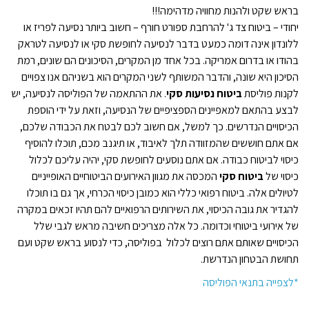
בראש שקט ולהנות מחוויה מדהימה!!!
יחודי – ביטוח צד ג' להרחבת ספורט חורף – חשוב ביותר נסיעה לפריז או
ללונדון אינה דומה כמעט בדבר לנסיעה לחופשת סקי או לנסיעה לטראק
בהודו או בדרום אמריקה. בכל אחד מן המקרים, הסיכונים הם שונים, רמת
הסיכון היא שונה, והדבר המשותף לשני המקרים הוא בשניהם אנו צפויים
לקנות פוליסת
ביטוח נסיעות סקי
. את ההתאמה של הפוליסה לנסיעה, יש
לבצע בהתאם למאפיינים הספציפיים של הנסיעה, וזאת על ידי הוספת
הכיסויים הנדרשים. כך למשל, אם חשוב לכם לבטח את הכבודה שלכם,
אם אתם חוששים שהמזוודה תלך לאיבוד, או תיגנב מכם, תוכלו להוסיף
כיסוי לביטוח כבודה. אם אתם נוסעים לחופשת סקי, יהיה עליכם לכלול
כיסוי של
ביטוח סקי
המכסה את מגוון האירועים הביטוחיים האופייניים
לטיולים אלה. ביטוח רפואי כללי הוא כמובן כיסוי הכרחי, אך גם בו תוכלו
להגדיר את גובה הכיסוי, את השירותים הרפואיים להם תהיו זכאים במקרה
של אירועי ביטוחי וכדומה. כל אלה מצריכים חשיבה מראש לגבי שלל
הכיסויים שאותם אתם רוצים לכלול בפוליסה, כדי לנסוע בראש שקט ועם
תחושת הבטחון הנדרשת.
*לצפייה בתנאי הפוליסה