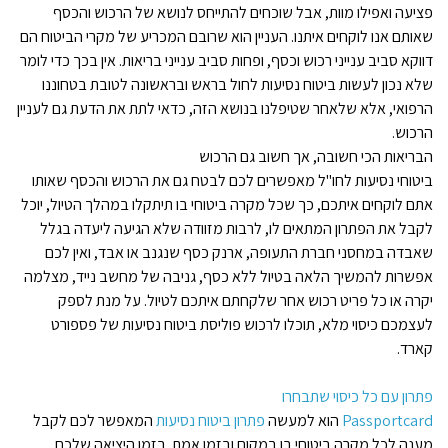
פציעה ואפילו מוות, אבל שוכחים להתייחס לנושא של הרכוש והכסף
שאותם אנו לוקחים איתנו. העניין הוא שרובם המכריע של מקרי הביטוח הם
דווקא סביב ענייני רכוש וכסף, ופחות סביב ענייני בריאות. אין בכך כדי לומר
שלא נכון לעשות ביטוח נסיעות לחול בראש ובראשונה לטובת בטחוננו
הרפואי, אלא שלאחר שטיפלנו בנושא הזה, כדאי לתת את הדעת גם לעניין
הרכוש.
הבריאות הכי חשובה, אך חשוב גם הרכוש
ביטוחי נסיעות לחו"ל מאפשרים לכם לבטח גם את הרכוש והכסף שאותו
אתם לוקחים איתכם, כך שכל מקרה ביטוחי בו תיתקלו במהלך הטיול, יוכל
לקבל את הפתרון המתאים לו, לרבות מזוודה שלא הגיעה ליעדה בגלל
שאבדה במחסני חברת התעופה, ארנק כסף שנגנב או אבד, ואין לכם
אפשרות להמשיך הלאה בטיול ללא כסף, גניבה של מחשב נייד, מצלמה
יקרה או כל פריט רכוש אחר שלקחתם איתכם לטיול. על מנת לספק
לעצמכם כיסוי מלא, תוכלו לרכוש פוליסת ביטוח נסיעות של פספורט
קארד.
פתרון עם כל כיסוי שתבחרו
Passportcard
הוא למעשה
פתרון ביטוח נסיעות
המאפשר לכם לקבל
מענה לכל מקרה ביטוחי בו במקום ובזמן אמת. בזמן היציאה שלכם