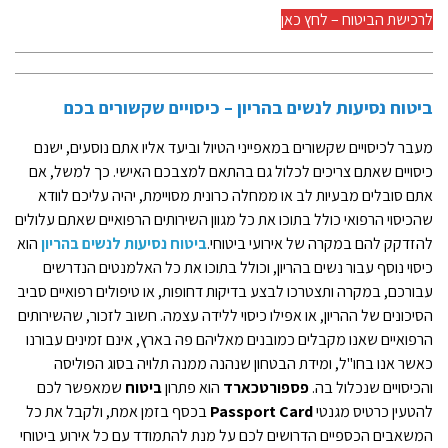
לרכישת הביטוח – לחץ כאן
ביטוח נסיעות לנשים בהריון
– כיסויים שקשורים בכם
מעבר לכיסויים שקשורים במאפייני הטיול וביעד אליו אתם נוסעים, ישנם
כיסויים שאתם צריכים לכלול גם בהתאם למצבכם האישי. כך למשל, אם
אתם סובלים מבעיות לב או ממחלה כרונית מסויימת, יהיה עליכם לוודא
שהכיסוי הרפואי כולל בתוכו את כל מגוון השירותים הרפואיים שאתם עלולים
להזדקק להם במקרה של אירועי ביטוחי.
ביטוח נסיעות לנשים בהריון
הוא
כיסוי נוסף עבור נשים בהריון, וכולל בתוכו את כל האלמנטים הנדרשים
עבורכם, במקרה ותצטרכו לבצע בדיקות דחופות, או טיפולים רפואיים סביב
הסיכונים של ההריון, או אפילו כיסוי ללידה עצמה. חשוב לזכור, שהשירותים
הרפואיים שאנו מקבלים כמובנים מאליהם פה בארץ, אינם זמינים עבורנו
כאשר אנו בחו"ל, ומידת הבטחון שנהנה ממנה תלויה בסוג הפוליסה
והכיסויים שנכלול בה.
פספורטכארד
הוא פתרון
ביטוח
שמאפשר לכם
להטעין כרטיס מגנטי
Passport Card
בכסף בזמן אמת, ולקבל את כל
המשאבים הכספיים הדרושים לכם על מנת להתמודד עם כל אירוע ביטוחי